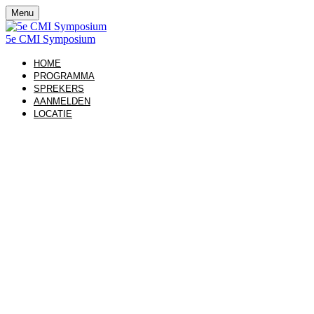
Menu
5e CMI Symposium
HOME
PROGRAMMA
SPREKERS
AANMELDEN
LOCATIE
5E
CMI SYMPOSIU
4 OKTOBER 2024
'DIALOOG CENTRAAL: LABORATOR
VERNIEUWENDE DIAGNOSTIEK VOOR IMMUNOLO